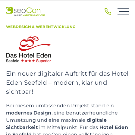
Z
u
r
H
WEBDESIGN & WEBENTWICKLUNG
a
u
p
t
n
a
Ein neuer digitaler Auftritt für das Hotel
v
Eden Seefeld – modern, klar und
i
g
sichtbar!
a
t
Bei diesem umfassenden Projekt stand ein
i
modernes Design
, eine benutzerfreundliche
o
Umsetzung und eine maximale
digitale
n
Sichtbarkeit
im Mittelpunkt. Für das
Hotel Eden
s
in Seefeld
hat seoCon einen vollständigen