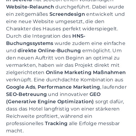
p
Website-Relaunch
durchgeführt. Dabei wurde
r
ein zeitgemäßes
Screendesign
entwickelt und
i
eine neue Website umgesetzt, die den
n
Charakter des Hauses perfekt widerspiegelt.
g
Durch die Integration des
HNS-
e
Buchungssystems
wurde zudem eine einfache
n
und
direkte Online-Buchung
ermöglicht. Um
Z
den neuen Auftritt von Beginn an optimal zu
u
vermarkten, haben wir das Projekt direkt mit
m
zielgerichteten
Online Marketing Maßnahmen
I
verknüpft. Eine durchdachte Kombination aus
n
Google Ads
,
Performance Marketing
, laufender
h
SEO-Betreuung
und innovativer
GEO
a
(Generative Engine Optimization)
sorgt dafür,
l
dass das Hotel langfristig von einer stärkeren
t
Reichweite profitiert, während ein
s
professionelles
Tracking
alle Erfolge messbar
p
macht.