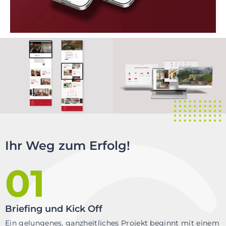
r
i
n
g
e
n
Ihr Weg zum Erfolg!
01
Briefing und Kick Off
Ein gelungenes, ganzheitliches Projekt beginnt mit einem