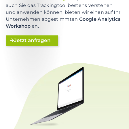
r
auch Sie das Trackingtool bestens verstehen
i
und anwenden können, bieten wir einen auf Ihr
n
Unternehmen abgestimmten
Google Analytics
g
Workshop
an.
e
n
Jetzt anfragen
Z
u
r
F
u
ß
z
e
i
l
e
s
p