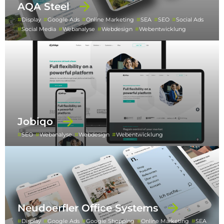
AQA Steel
Display
Google Ads
Online Marketing
SEA
SEO
Social Ads
Social Media
Webanalyse
Webdesign
Webentwicklung
Jobiqo
SEO
Webanalyse
Webdesign
Webentwicklung
Neudoerfler Office Systems
Display
Google Ads
Google Shopping
Online Marketing
SEA