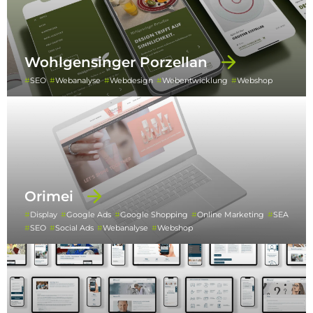
Wohlgensinger Porzellan
SEO
Webanalyse
Webdesign
Webentwicklung
Webshop
Orimei
Display
Google Ads
Google Shopping
Online Marketing
SEA
SEO
Social Ads
Webanalyse
Webshop