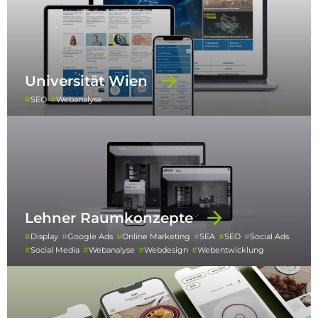
Universität Wien
SEO
Webanalyse
Lehner Raumkonzepte
Display
Google Ads
Online Marketing
SEA
SEO
Social Ads
Social Media
Webanalyse
Webdesign
Webentwicklung