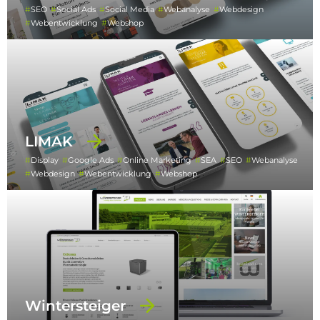
SEO
Social Ads
Social Media
Webanalyse
Webdesign
Webentwicklung
Webshop
LIMAK
Display
Google Ads
Online Marketing
SEA
SEO
Webanalyse
Webdesign
Webentwicklung
Webshop
Wintersteiger