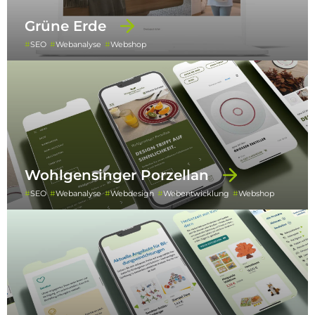
Grüne Erde
SEO
Webanalyse
Webshop
Wohlgensinger Porzellan
SEO
Webanalyse
Webdesign
Webentwicklung
Webshop