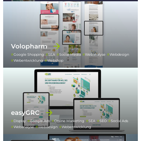
Volopharm
Google Shopping
SEA
Social Media
Webanalyse
Webdesign
Webentwicklung
Webshop
easyGRC
Display
Google Ads
Online Marketing
SEA
SEO
Social Ads
Webanalyse
Webdesign
Webentwicklung