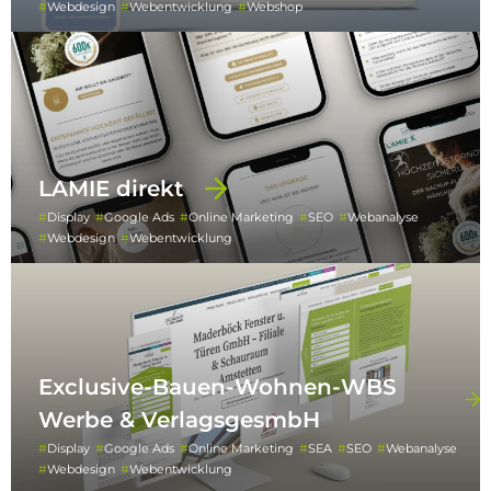
Webdesign
Webentwicklung
Webshop
LAMIE direkt
Display
Google Ads
Online Marketing
SEO
Webanalyse
Webdesign
Webentwicklung
Exclusive-Bauen-Wohnen-WBS
Werbe & VerlagsgesmbH
Display
Google Ads
Online Marketing
SEA
SEO
Webanalyse
Webdesign
Webentwicklung