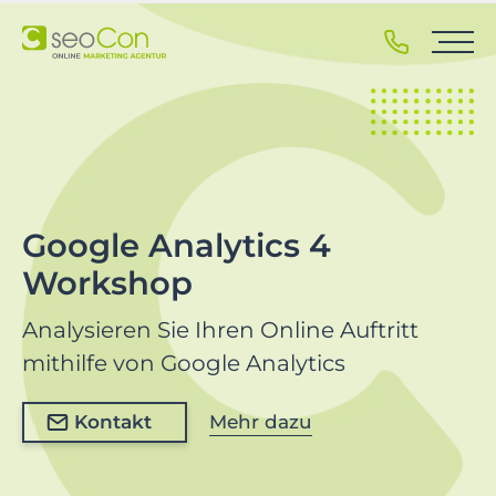
Z
u
r
H
a
u
p
t
n
Google Analytics 4
a
Workshop
v
i
Analysieren Sie Ihren Online Auftritt
g
a
mithilfe von Google Analytics
t
i
Kontakt
Mehr dazu
o
n
s