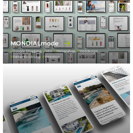
MONDIALmode
Google Shopping
SEO
Webanalyse
Webdesign
Webentwicklung
Webshop