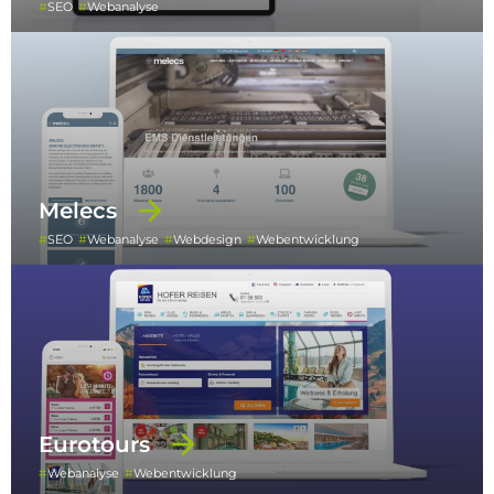
SEO
Webanalyse
Melecs
SEO
Webanalyse
Webdesign
Webentwicklung
Eurotours
Webanalyse
Webentwicklung