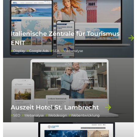
Italienische Zentrale für Tourismus
ENIT
Display
Google Ads
SEA
Webanalyse
Auszeit Hotel St. Lambrecht
SEO
Webanalyse
Webdesign
Webentwicklung