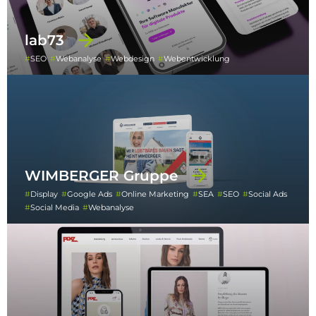
lab73
SEO
Webanalyse
Webdesign
Webentwicklung
WIMBERGER Gruppe
Display
Google Ads
Online Marketing
SEA
SEO
Social Ads
Social Media
Webanalyse