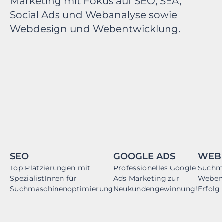
Marketing mit Fokus auf SEO, SEA,
Social Ads und Webanalyse sowie
Webdesign und Webentwicklung.
SEO
GOOGLE ADS
WEB
Top Platzierungen mit
Professionelles Google
Suchm
SpezialistInnen für
Ads Marketing zur
Webent
Suchmaschinenoptimierung
Neukundengewinnung!
Erfolg