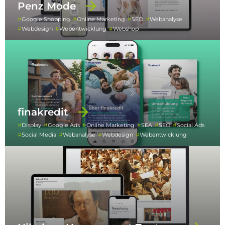
Penz Mode
Google Shopping
Online Marketing
SEO
Webanalyse
Webdesign
Webentwicklung
Webshop
finakredit
Display
Google Ads
Online Marketing
SEA
SEO
Social Ads
Social Media
Webanalyse
Webdesign
Webentwicklung