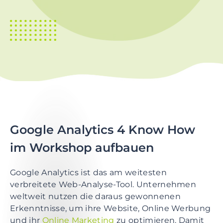
p
r
i
n
g
e
n
Z
u
m
Google Analytics 4 Know How
I
n
im Workshop aufbauen
h
a
Google Analytics ist das am weitesten
l
verbreitete Web-Analyse-Tool. Unternehmen
t
weltweit nutzen die daraus gewonnenen
s
Erkenntnisse, um ihre Website, Online Werbung
p
und ihr
Online Marketing
zu optimieren. Damit