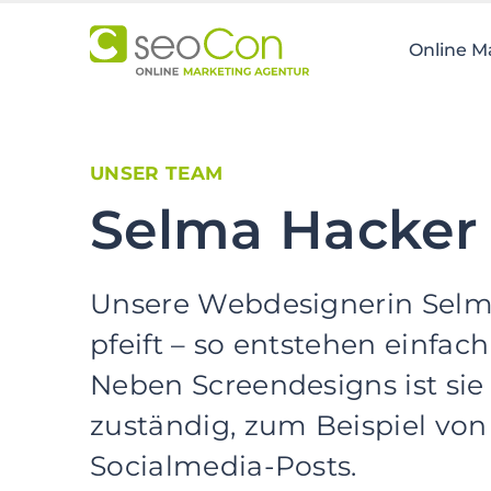
Zur
Hauptnavigation
Online M
springen
Zum
Inhalt
springen
Zur
UNSER TEAM
Fußzeile
Selma Hacker
springen
Unsere Webdesignerin Selm
pfeift – so entstehen einfach
Neben Screendesigns ist sie
zuständig, zum Beispiel vo
Socialmedia-Posts.