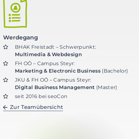
r
i
n
g
e
Werdegang
n
BHAK Freistadt – Schwerpunkt:
Multimedia & Webdesign
FH OÖ – Campus Steyr:
Marketing & Electronic Business
(Bachelor)
JKU & FH OÖ – Campus Steyr:
Digital Business Management
(Master)
seit 2016 bei seoCon
Zur Teamübersicht