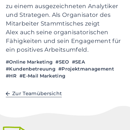
r
zu einem ausgezeichneten Analytiker
i
und Strategen. Als Organisator des
n
g
Mitarbeiter Stammtisches zeigt
e
Alex
auch seine organisatorischen
n
Fähigkeiten und sein Engagement für
Z
ein positives Arbeitsumfeld.
u
r
#Online Marketing
#SEO
#SEA
F
#Kundenbetreuung
#Projektmanagement
u
#HR
#E-Mail Marketing
ß
z
e
Zur Teamübersicht
i
l
e
s
p