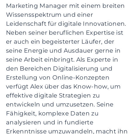
Marketing Manager mit einem breiten
p
r
Wissensspektrum und einer
i
Leidenschaft für digitale Innovationen.
n
Neben seiner beruflichen Expertise ist
g
er auch ein begeisterter Läufer, der
e
n
seine Energie und Ausdauer gerne in
Z
seine Arbeit einbringt. Als Experte in
u
den Bereichen Digitalisierung und
m
Erstellung von Online-Konzepten
I
n
verfügt
Alex
über das Know-how, um
h
effektive digitale Strategien zu
a
entwickeln und umzusetzen. Seine
l
Fähigkeit, komplexe Daten zu
t
s
analysieren und in fundierte
p
Erkenntnisse umzuwandeln, macht ihn