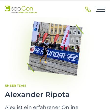
Z
u
r
H
a
u
p
t
n
a
v
i
g
a
t
UNSER TEAM
i
Alexander Ripota
o
n
Alex
ist ein erfahrener Online
s