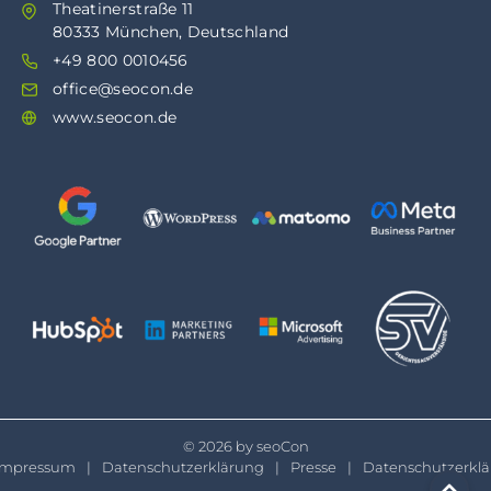
Theatinerstraße 11
80333 München, Deutschland
+49 800 0010456
office@seocon.de
www.seocon.de
© 2026 by seoCon
Impressum
Datenschutzerklärung
Presse
Datenschutzerkl