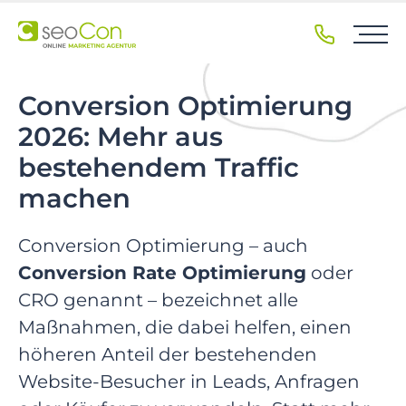
Z
u
r
H
a
Conversion Optimierung
u
2026: Mehr aus
p
bestehendem Traffic
t
n
machen
a
v
Conversion Optimierung – auch
i
Conversion Rate Optimierung
oder
g
a
CRO genannt – bezeichnet alle
t
Maßnahmen, die dabei helfen, einen
i
höheren Anteil der bestehenden
o
Website-Besucher in Leads, Anfragen
n
s