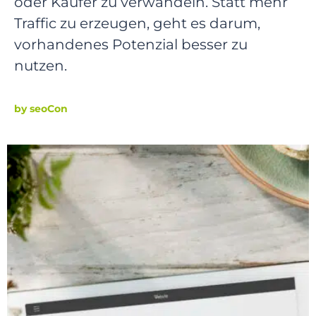
oder Käufer zu verwandeln. Statt mehr
p
Traffic zu erzeugen, geht es darum,
r
vorhandenes Potenzial besser zu
i
nutzen.
n
g
e
by
seoCon
n
Z
u
m
I
n
h
a
l
t
s
p